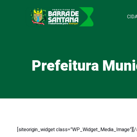
Pular
para
CID
o
conteúdo
Prefeitura Muni
[siteorigin_widget class=”WP_Widget_Media_Image”]
[/