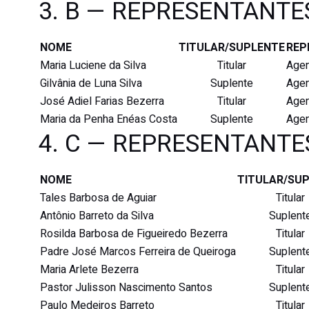
3. B — REPRESENTANT
NOME
TITULAR/SUPLENTE
REP
Maria Luciene da Silva
Titular
Agen
Gilvânia de Luna Silva
Suplente
Agen
José Adiel Farias Bezerra
Titular
Agen
Maria da Penha Enéas Costa
Suplente
Agen
4. C — REPRESENTANTE
NOME
TITULAR/SU
Tales Barbosa de Aguiar
Titular
Antônio Barreto da Silva
Suplent
Rosilda Barbosa de Figueiredo Bezerra
Titular
Padre José Marcos Ferreira de Queiroga
Suplent
Maria Arlete Bezerra
Titular
Pastor Julisson Nascimento Santos
Suplent
Paulo Medeiros Barreto
Titular