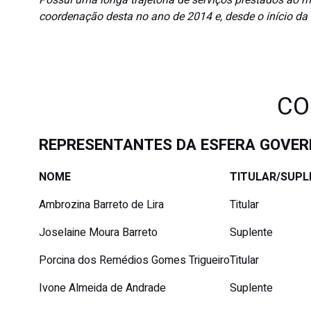
Possui uma longa trajetória de serviços prestados ao m
coordenação desta no ano de 2014 e, desde o início 
CO
REPRESENTANTES DA ESFERA GOVE
NOME
TITULAR/SUPL
Ambrozina Barreto de Lira
Titular
Joselaine Moura Barreto
Suplente
Porcina dos Remédios Gomes Trigueiro
Titular
Ivone Almeida de Andrade
Suplente