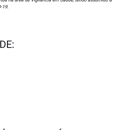
 atua na área de Vigilância em Saúde, tendo assumido a
-19.
DE: