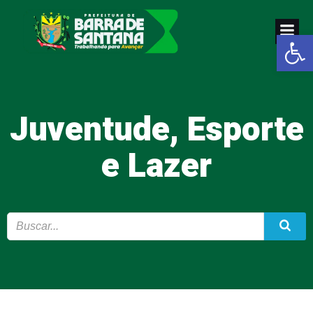
Pular
para
Abrir a
o
conteúdo
Juventude, Esporte
e Lazer