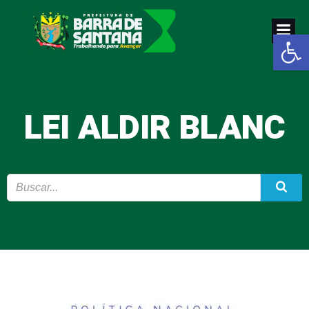
Pular
para
Abrir a
o
conteúdo
LEI ALDIR BLANC