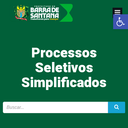
Pular
para
Abrir a
o
conteúdo
Processos
Seletivos
Simplificados