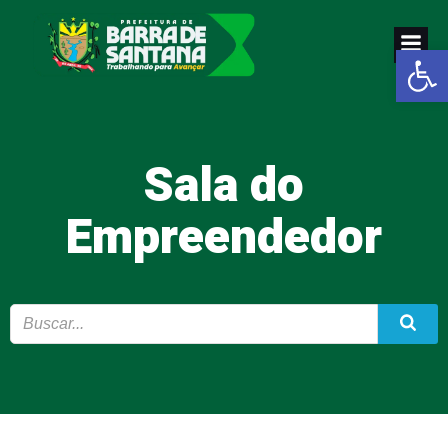
Pular
para
Abrir a
o
conteúdo
Sala do
Empreendedor