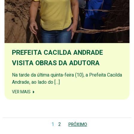
PREFEITA CACILDA ANDRADE
VISITA OBRAS DA ADUTORA
Na tarde da última quinta-feira (10), a Prefeita Cacilda
Andrade, ao lado do […]
VER MAIS
Posts
Posts
Page
Page
1
2
PRÓXIMO