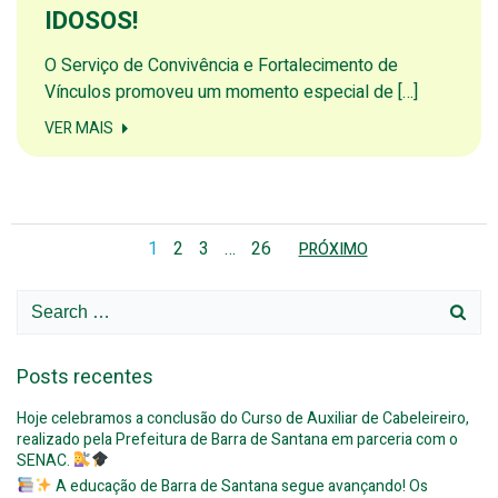
IDOSOS!
O Serviço de Convivência e Fortalecimento de
Vínculos promoveu um momento especial de […]
VER MAIS
Posts
Posts
Page
Page
Page
Page
1
2
3
…
26
PRÓXIMO
navigation
navigati
Search
for:
Posts recentes
Hoje celebramos a conclusão do Curso de Auxiliar de Cabeleireiro,
realizado pela Prefeitura de Barra de Santana em parceria com o
SENAC.
A educação de Barra de Santana segue avançando! Os