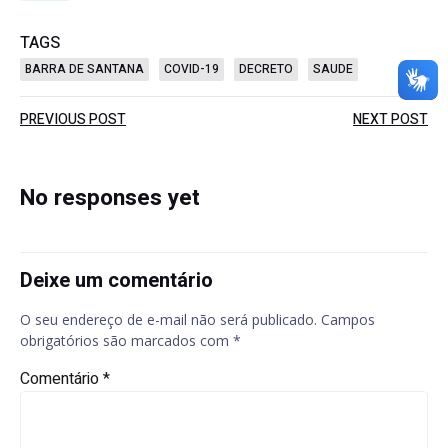
TAGS
BARRA DE SANTANA
COVID-19
DECRETO
SAUDE
Post
Post
PREVIOUS POST
NEXT POST
navigation
navigation
No responses yet
Deixe um comentário
O seu endereço de e-mail não será publicado.
Campos
obrigatórios são marcados com
*
Comentário
*