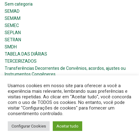
Sem categoria
SEMAD
SEMAM
SEMEC
SEPLAN
SETRAN
SMDH
TABELA DAS DIÁRIAS
TERCEIRIZADOS
Transferências Decorrentes de Convênios, acordos, ajustes ou
Instrumentos Congêneres
Usamos cookies em nosso site para oferecer a você a
experiência mais relevante, lembrando suas preferências e
visitas repetidas. Ao clicar em “Aceitar tudo”, você concorda
com o uso de TODOS os cookies. No entanto, você pode
visitar "Configurações de cookies" para fornecer um
© 2026 Barra de Santana- Prefeitura Municipal. Created for
consentimento controlado.
free using WordPress and
Colibri
Configurar Cookies
Aceitar tudo