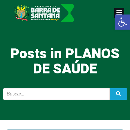
Pular
para
Abrir a
o
conteúdo
Posts in PLANOS
DE SAÚDE