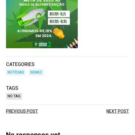
CATEGORIES
NOTÍCIAS
SEMEC
TAGS
NO TAG
Post
Post
PREVIOUS POST
NEXT POST
navigation
navigation