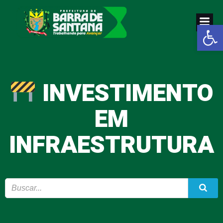
Pular
para
Abrir a
o
conteúdo
INVESTIMENTO
EM
INFRAESTRUTURA