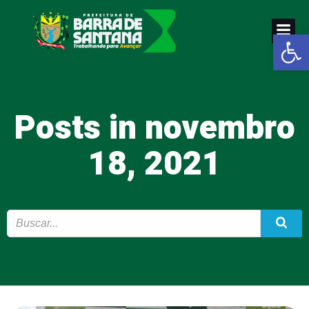
Pular
para
Abrir a
o
conteúdo
Posts in novembro
18, 2021