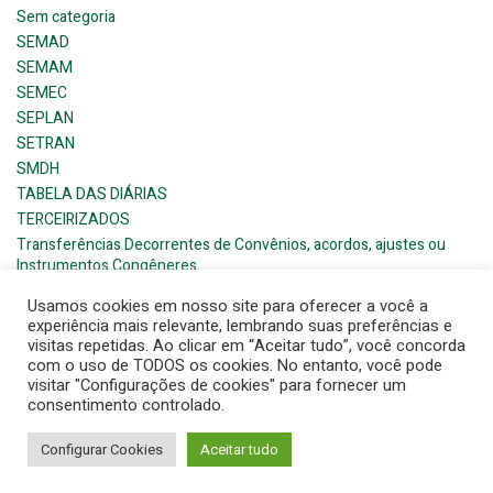
Sem categoria
SEMAD
SEMAM
SEMEC
SEPLAN
SETRAN
SMDH
TABELA DAS DIÁRIAS
TERCEIRIZADOS
Transferências Decorrentes de Convênios, acordos, ajustes ou
Instrumentos Congêneres
Usamos cookies em nosso site para oferecer a você a
experiência mais relevante, lembrando suas preferências e
visitas repetidas. Ao clicar em “Aceitar tudo”, você concorda
com o uso de TODOS os cookies. No entanto, você pode
visitar "Configurações de cookies" para fornecer um
© 2026 Barra de Santana- Prefeitura Municipal. Created for
consentimento controlado.
free using WordPress and
Colibri
Configurar Cookies
Aceitar tudo