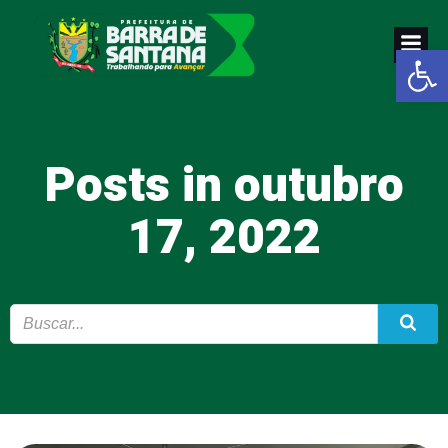
Pular
para
Abrir a
o
conteúdo
Posts in outubro
17, 2022