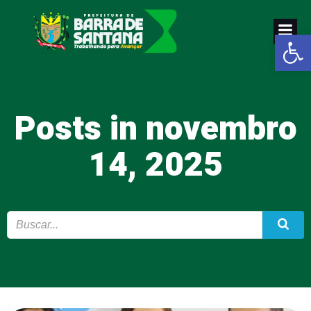
Pular
para
Abrir a
o
conteúdo
Posts in novembro
14, 2025