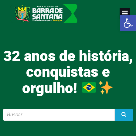
Pular
para
Abrir a
o
conteúdo
32 anos de história,
conquistas e
orgulho!