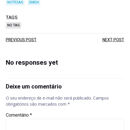
NOTÍCIAS
SMDH
TAGS
NO TAG
Post
Post
PREVIOUS POST
NEXT POST
navigation
navigation
No responses yet
Deixe um comentário
O seu endereço de e-mail não será publicado.
Campos
obrigatórios são marcados com
*
Comentário
*