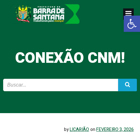
Pular
para
Abrir a
o
conteúdo
CONEXÃO CNM!
by
LICARIÃO
on
FEVEREIRO 3, 2026