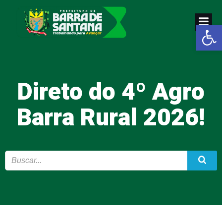
Pular
para
Abrir a
o
conteúdo
Direto do 4º Agro
Barra Rural 2026!