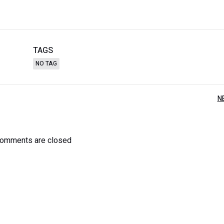
TAGS
NO TAG
Post
N
navigation
omments are closed