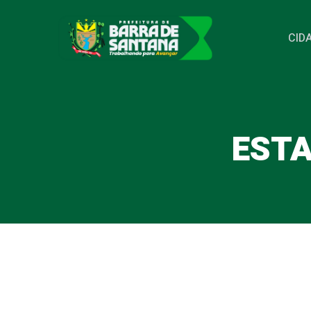
Pular
para
CID
o
conteúdo
ESTA