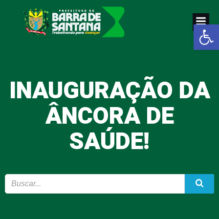
Pular
para
Abrir a
o
conteúdo
INAUGURAÇÃO DA
ÂNCORA DE
SAÚDE!