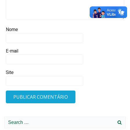
Nome
E-mail
Site
Search
for: