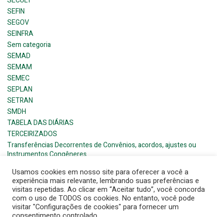
SECULT
SEFIN
SEGOV
SEINFRA
Sem categoria
SEMAD
SEMAM
SEMEC
SEPLAN
SETRAN
SMDH
TABELA DAS DIÁRIAS
TERCEIRIZADOS
Transferências Decorrentes de Convênios, acordos, ajustes ou
Instrumentos Congêneres
Usamos cookies em nosso site para oferecer a você a
experiência mais relevante, lembrando suas preferências e
visitas repetidas. Ao clicar em “Aceitar tudo”, você concorda
com o uso de TODOS os cookies. No entanto, você pode
visitar "Configurações de cookies" para fornecer um
© 2026 Barra de Santana- Prefeitura Municipal. Created for
consentimento controlado.