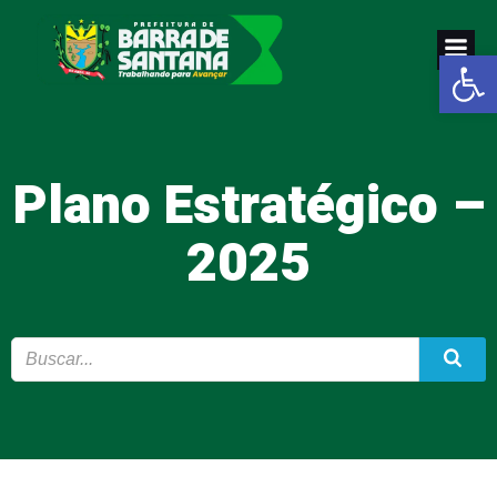
Pular
para
Abrir a
o
conteúdo
Plano Estratégico –
2025