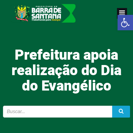
Pular
para
Abrir a
o
conteúdo
Prefeitura apoia
realização do Dia
do Evangélico