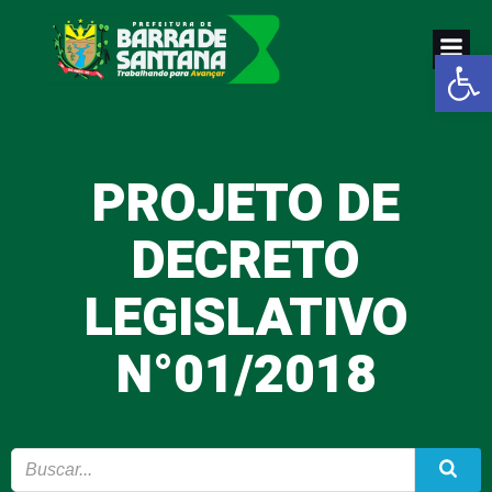
Pular
para
Abrir a
o
conteúdo
PROJETO DE
DECRETO
LEGISLATIVO
N°01/2018