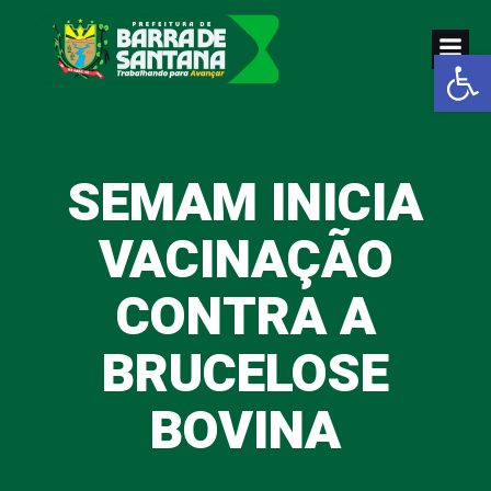
Pular
para
Abrir a
o
conteúdo
SEMAM INICIA
VACINAÇÃO
CONTRA A
BRUCELOSE
BOVINA