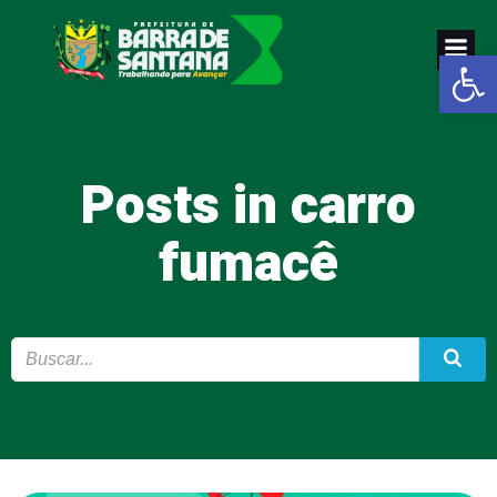
Pular
para
Abrir a
o
conteúdo
Posts in carro
fumacê