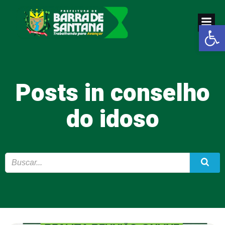
Pular
para
Abrir a
o
conteúdo
Posts in conselho
do idoso