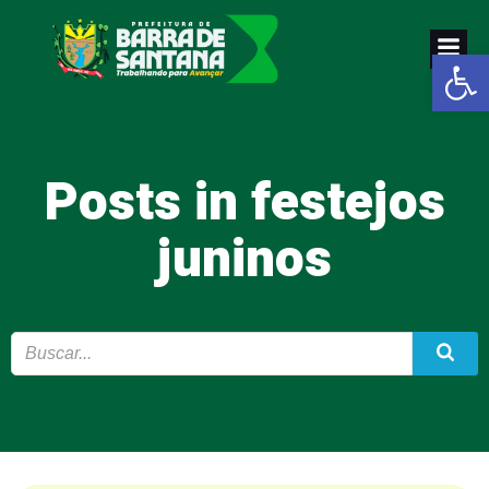
Pular
para
Abrir a
o
conteúdo
Posts in festejos
juninos