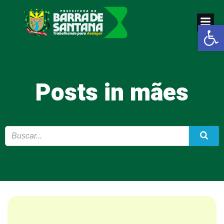
Pular
para
Abrir a
o
conteúdo
Posts in mães