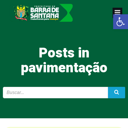
Pular
para
Abrir a
o
conteúdo
Posts in
pavimentação