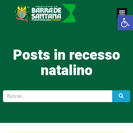
Pular
para
Abrir a
o
conteúdo
Posts in recesso
natalino