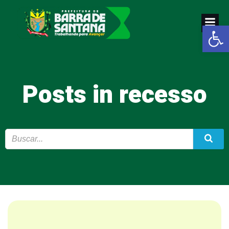
Pular
para
Abrir a
o
conteúdo
Posts in recesso