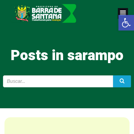
Pular
para
Abrir a
o
conteúdo
Posts in sarampo