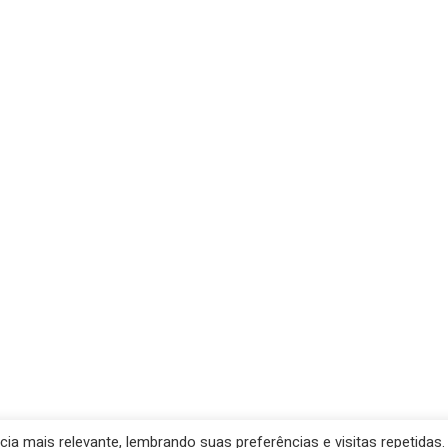
a mais relevante, lembrando suas preferências e visitas repetidas.
de Santana- Prefeitura Municipal. Created for free using WordP