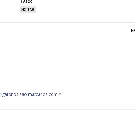
TAGS
NO TAG
Post
N
navigation
igatórios são marcados com
*