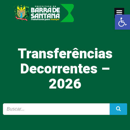
Pular
para
Abrir a
o
conteúdo
Transferências
Decorrentes –
2026