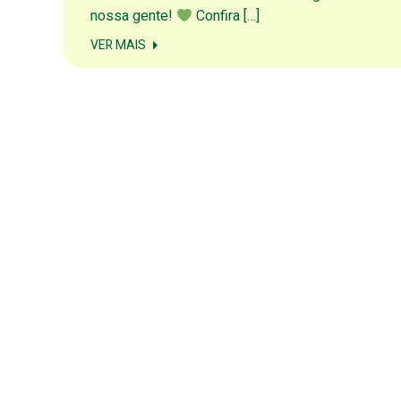
nossa gente!
Confira […]
VER MAIS