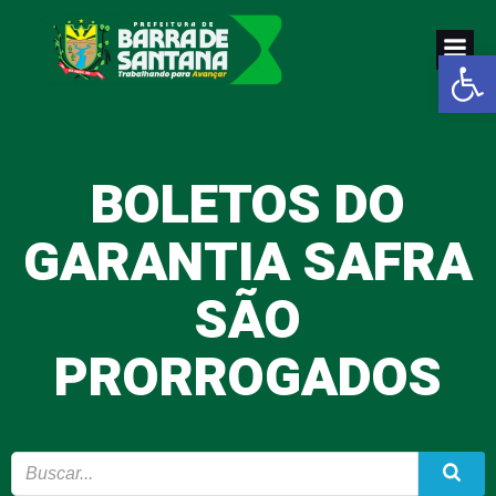
Pular
para
Abrir a
o
conteúdo
BOLETOS DO
GARANTIA SAFRA
SÃO
PRORROGADOS