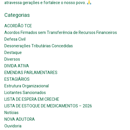
atravessa gerações e fortalece o nosso povo.
Categorias
ACORDÃO TCE
Acordos Firmados sem Transferência de Recursos Financeiros
Defesa Civil
Desonerações Tributárias Concedidas
Destaque
Diversos
DIVIDA ATIVA
EMENDAS PARLAMENTARES
ESTAGIÁRIOS
Estrutura Organizacional
Licitantes Sancionados
LISTA DE ESPERA EM CRECHE
LISTA DE ESTOQUE DE MEDICAMENTOS – 2026
Notícias
NOVA ADUTORA
Ouvidoria