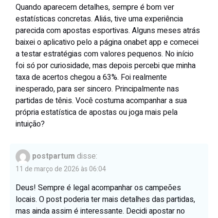
Quando aparecem detalhes, sempre é bom ver
estatísticas concretas. Aliás, tive uma experiência
parecida com apostas esportivas. Alguns meses atrás
baixei o aplicativo pelo a página
onabet app
e comecei
a testar estratégias com valores pequenos. No início
foi só por curiosidade, mas depois percebi que minha
taxa de acertos chegou a 63%. Foi realmente
inesperado, para ser sincero. Principalmente nas
partidas de tênis. Você costuma acompanhar a sua
própria estatística de apostas ou joga mais pela
intuição?
postpartum
disse:
11 de março de 2026 às 06:04
Deus! Sempre é legal acompanhar os campeões
locais. O post poderia ter mais detalhes das partidas,
mas ainda assim é interessante. Decidi apostar no