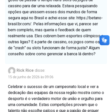
gosto de passar o tempo nuns slots ou jogos de
cassino para dar uma relaxada. Estava pesquisando
opções que unissem esses dois mundos de forma
segura aqui no Brasil e achei esse site:
https://betano-
brasil.br.com/
. Pelas informações que vi, parece ser
bem completo, mas queria o feedback de quem
realmente usa. Eles cobrem bem esportes olímpicos e
outras ligas? E a parte de cassino, os jogos como os
de “crash” ou slots funcionam de forma justa? Algum
conselho sobre como gerenciar a banca lá dentro?
Rick Rice
disse:
15 de junho de 2026 às 09:06
Celebrar o sucesso de um campeonato local e ver a
dedicação das equipas da nossa região mostra como o
desporto é o verdadeiro motor de união e orgulho para
uma comunidade. Estas competições provam que o
talento não escolhe palcos e que a paixão de erguer