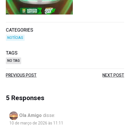
CATEGORIES
NOTÍCIAS
TAGS
NO TAG
Post
Post
PREVIOUS POST
NEXT POST
navigation
navigation
5 Responses
Ola Amigo
disse:
10 de março de 2026 às 11:11