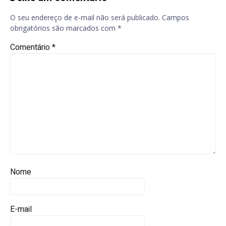
O seu endereço de e-mail não será publicado.
Campos
obrigatórios são marcados com
*
Comentário
*
Nome
E-mail