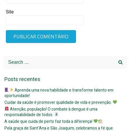
Site
Search
for:
Posts recentes
Aprenda uma nova habilidade e transforme talento em
oportunidade!
Cuidar da saúde é promover qualidade de vida e prevenção.
Atenção, população! O combate à dengue é uma
responsabilidade de todos.
A saúde que cuida de perto faz toda a diferença!
Pela graça de Sant’Ana e São Joaquim, celebramos a fé que