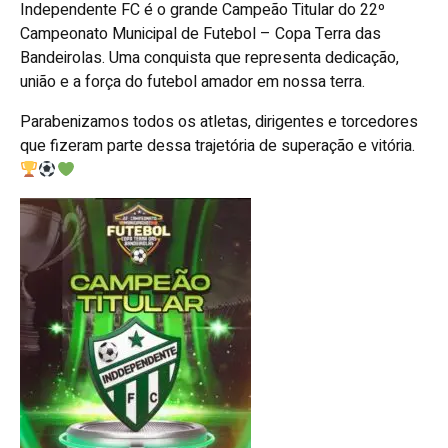
Independente FC é o grande Campeão Titular do 22º
Campeonato Municipal de Futebol – Copa Terra das
Bandeirolas. Uma conquista que representa dedicação,
união e a força do futebol amador em nossa terra.
Parabenizamos todos os atletas, dirigentes e torcedores
que fizeram parte dessa trajetória de superação e vitória.