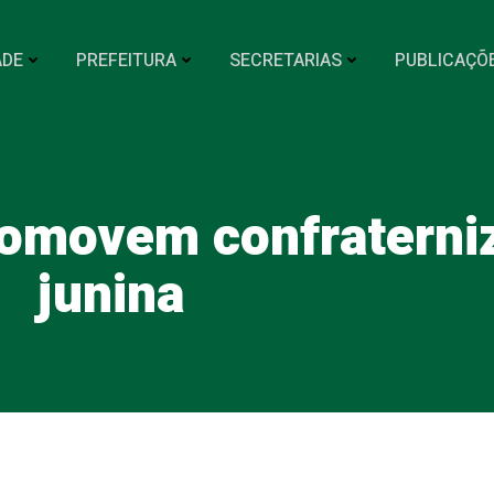
ADE
PREFEITURA
SECRETARIAS
PUBLICAÇÕ
omovem confraterni
junina