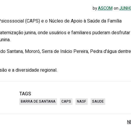
by
ASCOM
on
JUNHO
Psicossocial (CAPS) e o Núcleo de Apoio à Saúde da Família
ternização junina, onde usuários e familiares puderam desfrutar
unina.
o Santana, Mororó, Serra de Inácio Pereira, Pedra d’água dentre
usão e a diversidade regional.
TAGS
BARRA DE SANTANA
CAPS
NASF
SAUDE
Post
N