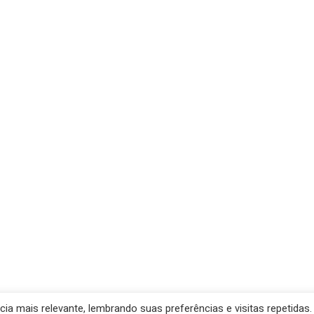
a mais relevante, lembrando suas preferências e visitas repetidas.
de Santana- Prefeitura Municipal. Created for free using WordP