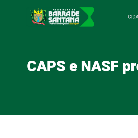
Pular
para
CID
o
conteúdo
CAPS e NASF pr