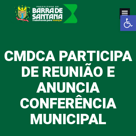
Pular
para
Abrir a
o
conteúdo
CMDCA PARTICIPA
DE REUNIÃO E
ANUNCIA
CONFERÊNCIA
MUNICIPAL