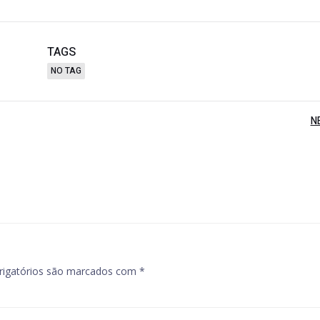
TAGS
NO TAG
Post
N
navigation
igatórios são marcados com
*