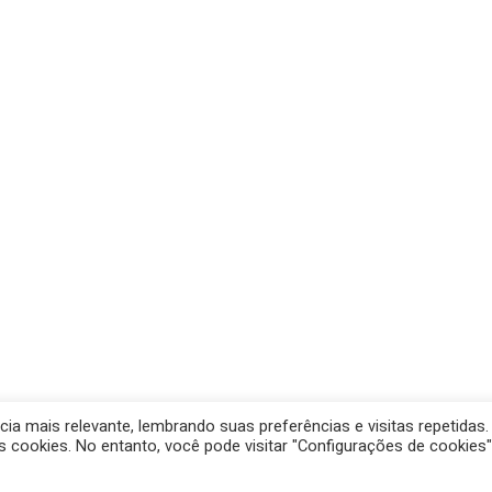
a mais relevante, lembrando suas preferências e visitas repetidas.
de Santana- Prefeitura Municipal. Created for free using WordP
 cookies. No entanto, você pode visitar "Configurações de cookies"