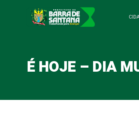
Pular
para
CID
o
conteúdo
É HOJE – DIA M