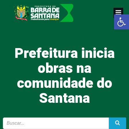
Pular
para
Abrir a
o
conteúdo
Prefeitura inicia
obras na
comunidade do
Santana