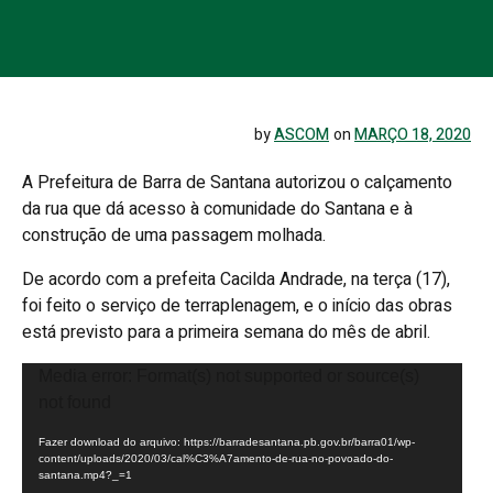
by
ASCOM
on
MARÇO 18, 2020
A Prefeitura de Barra de Santana autorizou o calçamento
da rua que dá acesso à comunidade do Santana e à
construção de uma passagem molhada.
De acordo com a prefeita Cacilda Andrade, na terça (17),
foi feito o serviço de terraplenagem, e o início das obras
está previsto para a primeira semana do mês de abril.
Tocador
Media error: Format(s) not supported or source(s)
de
not found
vídeo
Fazer download do arquivo: https://barradesantana.pb.gov.br/barra01/wp-
content/uploads/2020/03/cal%C3%A7amento-de-rua-no-povoado-do-
santana.mp4?_=1