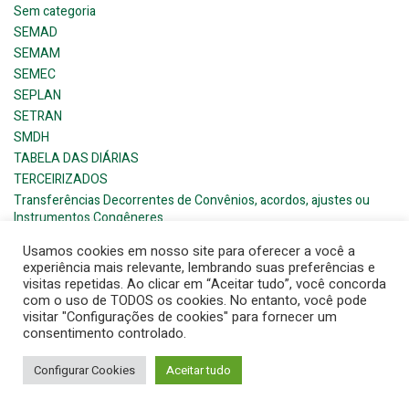
Sem categoria
SEMAD
SEMAM
SEMEC
SEPLAN
SETRAN
SMDH
TABELA DAS DIÁRIAS
TERCEIRIZADOS
Transferências Decorrentes de Convênios, acordos, ajustes ou
Instrumentos Congêneres
Usamos cookies em nosso site para oferecer a você a
experiência mais relevante, lembrando suas preferências e
visitas repetidas. Ao clicar em “Aceitar tudo”, você concorda
com o uso de TODOS os cookies. No entanto, você pode
visitar "Configurações de cookies" para fornecer um
© 2026 Barra de Santana- Prefeitura Municipal. Created for
consentimento controlado.
free using WordPress and
Colibri
Configurar Cookies
Aceitar tudo