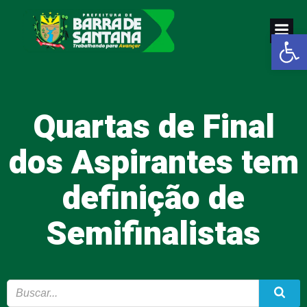
Pular
para
Abrir a
o
conteúdo
Quartas de Final
dos Aspirantes tem
definição de
Semifinalistas