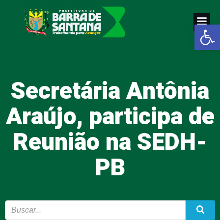
Pular
para
Abrir a
o
conteúdo
Secretária Antônia
Araújo, participa de
Reunião na SEDH-
PB