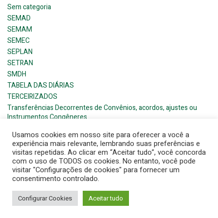
Sem categoria
SEMAD
SEMAM
SEMEC
SEPLAN
SETRAN
SMDH
TABELA DAS DIÁRIAS
TERCEIRIZADOS
Transferências Decorrentes de Convênios, acordos, ajustes ou
Instrumentos Congêneres
Usamos cookies em nosso site para oferecer a você a
experiência mais relevante, lembrando suas preferências e
visitas repetidas. Ao clicar em “Aceitar tudo”, você concorda
com o uso de TODOS os cookies. No entanto, você pode
visitar "Configurações de cookies" para fornecer um
© 2026 Barra de Santana- Prefeitura Municipal. Created for
consentimento controlado.
free using WordPress and
Colibri
Configurar Cookies
Aceitar tudo