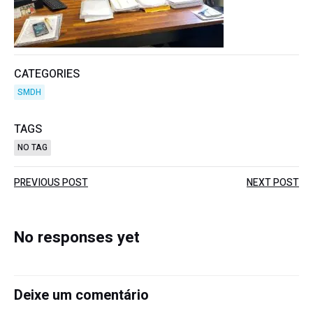
CATEGORIES
SMDH
TAGS
NO TAG
Post
Post
PREVIOUS POST
NEXT POST
navigation
navigation
No responses yet
Deixe um comentário