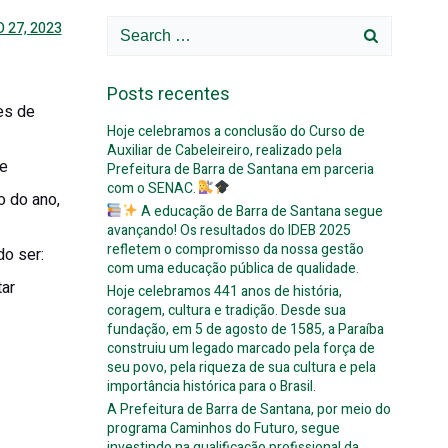
Search
 27, 2023
for:
Posts recentes
es de
Hoje celebramos a conclusão do Curso de
Auxiliar de Cabeleireiro, realizado pela
 e
Prefeitura de Barra de Santana em parceria
com o SENAC.
o do ano,
A educação de Barra de Santana segue
avançando! Os resultados do IDEB 2025
refletem o compromisso da nossa gestão
o ser:
com uma educação pública de qualidade.
tar
Hoje celebramos 441 anos de história,
coragem, cultura e tradição. Desde sua
fundação, em 5 de agosto de 1585, a Paraíba
construiu um legado marcado pela força de
seu povo, pela riqueza de sua cultura e pela
importância histórica para o Brasil.
A Prefeitura de Barra de Santana, por meio do
programa Caminhos do Futuro, segue
investindo na qualificação profissional da