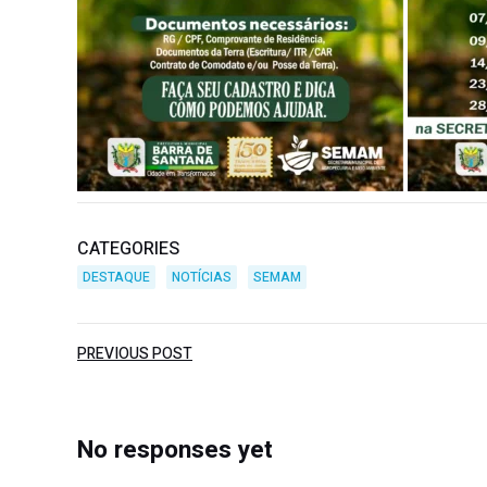
CATEGORIES
DESTAQUE
NOTÍCIAS
SEMAM
Post
PREVIOUS POST
navigation
No responses yet