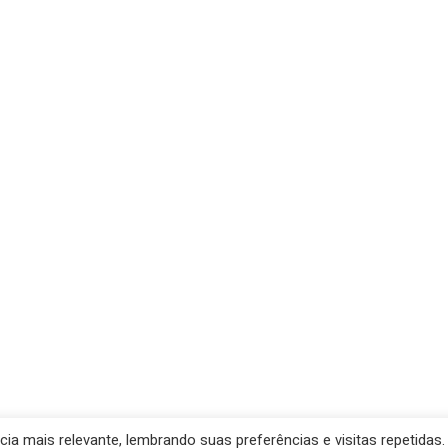
a mais relevante, lembrando suas preferências e visitas repetidas.
de Santana- Prefeitura Municipal. Created for free using WordP