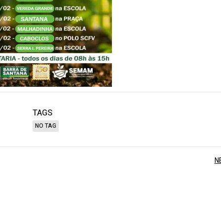
TAGS
NO TAG
Post
N
navigation