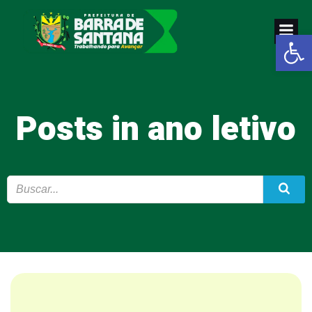
Pular
para
Abrir a
o
conteúdo
Posts in ano letivo