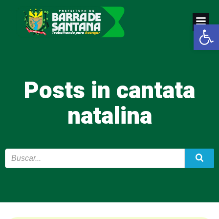
Pular
para
Abrir a
o
conteúdo
Posts in cantata
natalina