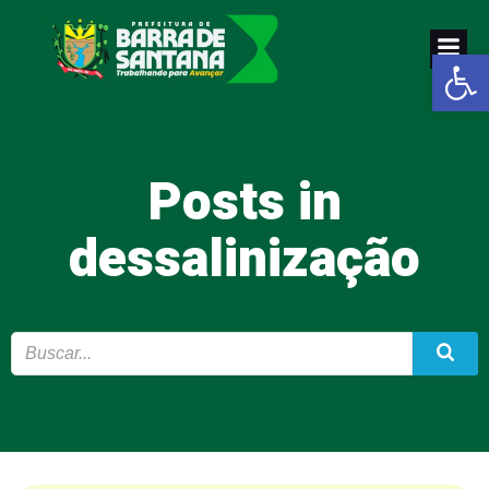
Pular
para
Abrir a
o
conteúdo
Posts in
dessalinização