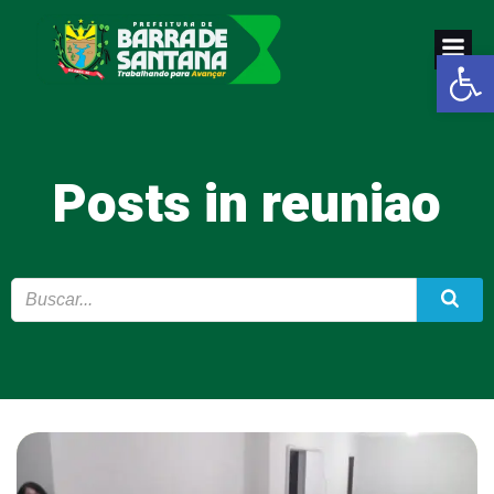
Pular
para
Abrir a
o
conteúdo
Posts in reuniao